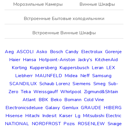
Морозильные Камеры
Винные Шкафы
Встроенные Бытовые холодильники
Встроенные Винные Шкафы
Aeg
ASCOLI
Asko
Bosch
Candy
Electrolux
Gorenje
Haier
Hansa
Hotpoint-Ariston
Jacky's
KitchenAid
Korting
Kuppersberg
Kuppersbusch
Leran
LEX
Liebherr
MAUNFELD
Midea
Neff
Samsung
SCANDILUX
Schaub Lorenz
Siemens
Smeg
Sub-
Zero
Teka
Weissgauff
Whirlpool
Zigmund&Shtain
Atlant
BBK
Beko
Bomann
Cold Vine
Electronicsdeluxe
Galaxy
Gemlux
GRAUDE
HIBERG
Hisense
Hitachi
Indesit
Kaiser
Lg
Mitsubishi Electric
NATIONAL
NORDFROST
Pozis
ROSENLEW
Snaige