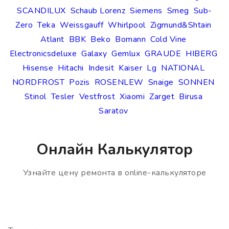
SCANDILUX
Schaub Lorenz
Siemens
Smeg
Sub-
Zero
Teka
Weissgauff
Whirlpool
Zigmund&Shtain
Atlant
BBK
Beko
Bomann
Cold Vine
Electronicsdeluxe
Galaxy
Gemlux
GRAUDE
HIBERG
Hisense
Hitachi
Indesit
Kaiser
Lg
NATIONAL
NORDFROST
Pozis
ROSENLEW
Snaige
SONNEN
Stinol
Tesler
Vestfrost
Xiaomi
Zarget
Birusa
Saratov
Онлайн Калькулятор
Узнайте цену ремонта в online-калькуляторе