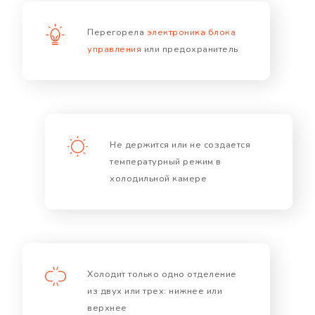
Перегорела
электроника блока
управления
или предохранитель
Не держится или не создается
температурный режим в
холодильной камере
Холодит только одно отделение
из двух или трех: нижнее или
верхнее