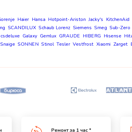
orenje
Haier
Hansa
Hotpoint-Ariston
Jacky's
KitchenAid
ng
SCANDILUX
Schaub Lorenz
Siemens
Smeg
Sub-Zero
icsdeluxe
Galaxy
Gemlux
GRAUDE
HIBERG
Hisense
Hit
Snaige
SONNEN
Stinol
Tesler
Vestfrost
Xiaomi
Zarget
и
Ремонт за 1 час *