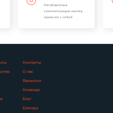
Негабаритные
комплектующие мастер
привозит с собой
иты
Контакты
рство
О нас
Вакансии
ы
Команда
я
Блог
Бренды