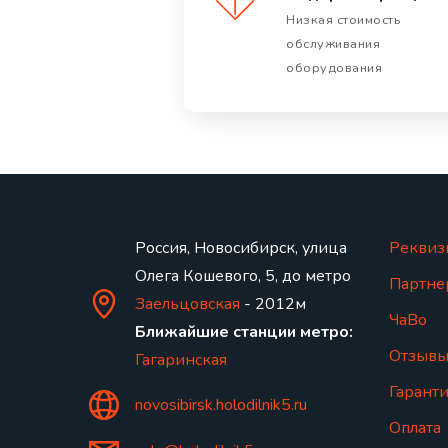
Низкая стоимость
обслуживания
оборудования
Россия, Новосибирск, улица
Реквиз
Олега Кошевого, 5, до метро
Партне
Заельцовская
- 2012м
ЧаВо
Ближайшие станции метро:
Отзыв
Гагаринская
Гаранти
novosibirsk.holodilnik5.ru
Оплата