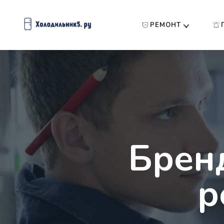
РЕМОНТ
Брен
р