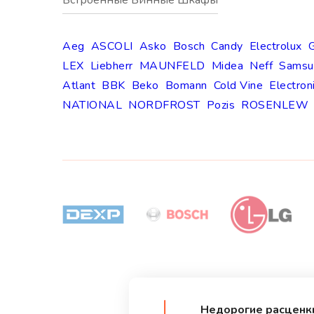
Встроенные Винные Шкафы
Aeg
ASCOLI
Asko
Bosch
Candy
Electrolux
G
LEX
Liebherr
MAUNFELD
Midea
Neff
Samsu
Atlant
BBK
Beko
Bomann
Cold Vine
Electron
NATIONAL
NORDFROST
Pozis
ROSENLEW
Недорогие расценк